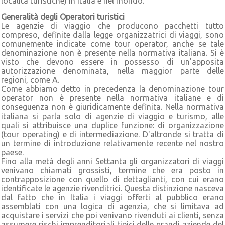
località turistiche) in Italia e nel mondo.
Generalità degli Operatori turistici
Le agenzie di viaggio che producono pacchetti tutto
compreso, definite dalla legge organizzatrici di viaggi, sono
comunemente indicate come tour operator, anche se tale
denominazione non è presente nella normativa italiana. Si è
visto che devono essere in possesso di un'apposita
autorizzazione denominata, nella maggior parte delle
regioni, come A.
Come abbiamo detto in precedenza la denominazione tour
operator non è presente nella normativa italiane e di
conseguenza non è giuridicamente definita. Nella normativa
italiana si parla solo di agenzie di viaggio e turismo, alle
quali si attribuisce una duplice funzione: di organizzazione
(tour operating) e di intermediazione. D'altronde si tratta di
un termine di introduzione relativamente recente nel nostro
paese.
Fino alla metà degli anni Settanta gli organizzatori di viaggi
venivano chiamati grossisti, termine che era posto in
contrapposizione con quello di dettaglianti, con cui erano
identificate le agenzie rivenditrici. Questa distinzione nasceva
dal fatto che in Italia i viaggi offerti al pubblico erano
assemblati con una logica di agenzia, che si limitava ad
acquistare i servizi che poi venivano rivenduti ai clienti, senza
assumere rischi imprenditoriali tipici delle grandi aziende del