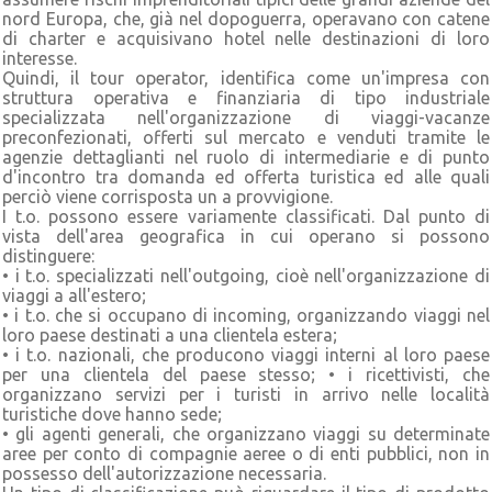
nord Europa, che, già nel dopoguerra, operavano con catene
di charter e acquisivano hotel nelle destinazioni di loro
interesse.
Quindi, il tour operator, identifica come un'impresa con
struttura operativa e finanziaria di tipo industriale
specializzata nell'organizzazione di viaggi-vacanze
preconfezionati, offerti sul mercato e venduti tramite le
agenzie dettaglianti nel ruolo di intermediarie e di punto
d'incontro tra domanda ed offerta turistica ed alle quali
perciò viene corrisposta un a provvigione.
I t.o. possono essere variamente classificati. Dal punto di
vista dell'area geografica in cui operano si possono
distinguere:
• i t.o. specializzati nell'outgoing, cioè nell'organizzazione di
viaggi a all'estero;
• i t.o. che si occupano di incoming, organizzando viaggi nel
loro paese destinati a una clientela estera;
• i t.o. nazionali, che producono viaggi interni al loro paese
per una clientela del paese stesso; • i ricettivisti, che
organizzano servizi per i turisti in arrivo nelle località
turistiche dove hanno sede;
• gli agenti generali, che organizzano viaggi su determinate
aree per conto di compagnie aeree o di enti pubblici, non in
possesso dell'autorizzazione necessaria.