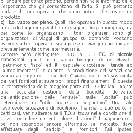
di andare per conto proprio, perché non ha le informazioni e
l'esperienza che gli consentano di farlo. Si può pertanto
parlare di tour operator che sono autori, che creano un
prodotto.
c) I t.o. vuoto per pieno.
Quelli che operano in questo modo
non si distinguono per il tipo di viaggio che propongono, ma
per come lo organizzano. I tour organizer sono gli
organizzatori di viaggi di gruppo su domanda. Possono
essere sia tour operator sia agenzie di viaggio che operano
prevalentemente come intermediarie.
Occorre però distinguere i T.O. in:
1. I T.O. di piccole
dimensioni
: questi non hanno bisogno di un elevato
"patrimonio fisso" ed il "capitale circolante", tende ad
"autoalimentarsi" in quanto la produzione dei servizi che
vanno a comporre il "pacchetto" viene per lo più sostenuta
dai vari fornitori attraverso i propri finanziamenti. È questa
la caratteristica della maggior parte dei T.O. italiani. Inoltre
una accurata gestione della liquidità derivante
dall'anticipazione delle "entrate" sulle "uscite" può
determinare un "utile finanziario aggiuntivo". Una tale
favorevole situazione di equilibrio finanziario può però, in
certi casi, venir alterata se il T.O. si trova nella condizione di
dover concedere ai clienti talune "dilazioni" di pagamento o
se, non essendosi ancora affermato sul mercato, deve
effettuare degli "anticipi" ai fornitori. Tali ipotesi