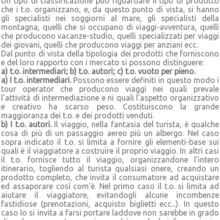
Un tipo di classificazione può riguardare il tipo di prodotto
che i t.o. organizzano, e, da questo punto di vista, si hanno
gli specialisti nei soggiorni al mare, gli specialisti della
montagna, quelli che si occupano di viaggi-avventura, quelli
che producono vacanze-studio, quelli specializzati per viaggi
dei giovani, quelli che producono viaggi per anziani ecc.
Dal punto di vista della tipologia dei prodotti che forniscono
e del loro rapporto con i mercato si possono distinguere:
a) t.o. intermediari; b) t.o. autori; c) t.o. vuoto per pieno.
a) I t.o. intermediari.
Possono essere definiti in questo modo i
tour operator che producono viaggi nei quali prevale
l'attività di intermediazione e ni quali l'aspetto organizzativo
e creativo ha scarso peso. Costituiscono la grande
maggioranza dei t.o. e dei prodotti venduti.
b) I t.o. autori.
Il viaggio, nella fantasia del turista, è qualche
cosa di più di un passaggio aereo più un albergo. Nel caso
sopra indicato il t.o. si limita a fornire gli elementi-base sui
quali è il viaggiatore a costruire il proprio viaggio. In altri casi
il t.o. fornisce tutto il viaggio, organizzandone l'intero
itinerario, togliendo al turista qualsiasi onere, creando un
prodotto completo, che invita il consumatore ad acquistare
ed assaporare così com'è. Nel primo caso il t.o. si limita ad
aiutare il viaggiatore, evitandogli alcune incombenze
fastidiose (prenotazioni, acquisto biglietti ecc...). In questo
caso lo si invita a farsi portare laddove non sarebbe in grado