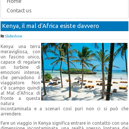
Home
Contact us
Kenya, il mal d'Africa esiste davvero
Slideshow
Kenya: una terra
meravigliosa, con
un fascino unico,
capace di regalare
un turbine di
emozioni intense,
che pervadono il
viaggiatore. Non
c'è scampo quindi
al Mal d'Africa: di
fronte a questa
natura
incontaminata e a scenari così puri non ci si può che
arrendere.
Fare un viaggio in Kenya significa entrare in contatto con una
dimensione incontaminata, una realtà spesso lontana dai