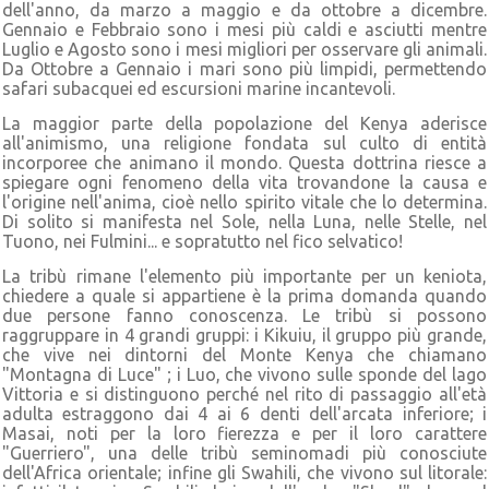
dell'anno, da marzo a maggio e da ottobre a dicembre.
Gennaio e Febbraio sono i mesi più caldi e asciutti mentre
Luglio e Agosto sono i mesi migliori per osservare gli animali.
Da Ottobre a Gennaio i mari sono più limpidi, permettendo
safari subacquei ed escursioni marine incantevoli.
La maggior parte della popolazione del Kenya aderisce
all'animismo, una religione fondata sul culto di entità
incorporee che animano il mondo. Questa dottrina riesce a
spiegare ogni fenomeno della vita trovandone la causa e
l'origine nell'anima, cioè nello spirito vitale che lo determina.
Di solito si manifesta nel Sole, nella Luna, nelle Stelle, nel
Tuono, nei Fulmini... e sopratutto nel fico selvatico!
La tribù rimane l'elemento più importante per un keniota,
chiedere a quale si appartiene è la prima domanda quando
due persone fanno conoscenza. Le tribù si possono
raggruppare in 4 grandi gruppi: i Kikuiu, il gruppo più grande,
che vive nei dintorni del Monte Kenya che chiamano
"Montagna di Luce" ; i Luo, che vivono sulle sponde del lago
Vittoria e si distinguono perché nel rito di passaggio all'età
adulta estraggono dai 4 ai 6 denti dell'arcata inferiore; i
Masai, noti per la loro fierezza e per il loro carattere
"Guerriero", una delle tribù seminomadi più conosciute
dell'Africa orientale; infine gli Swahili, che vivono sul litorale: