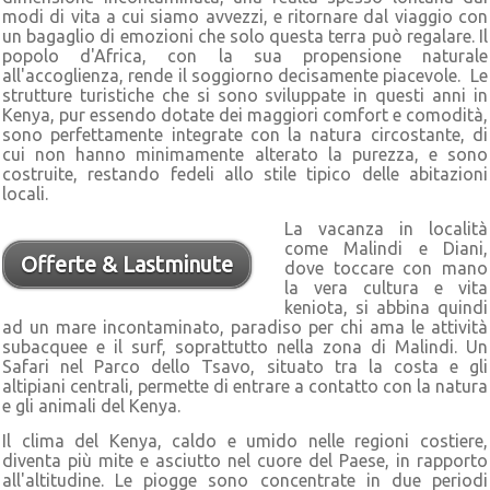
modi di vita a cui siamo avvezzi, e ritornare dal viaggio con
un bagaglio di emozioni che solo questa terra può regalare. Il
popolo d'Africa, con la sua propensione naturale
all'accoglienza, rende il soggiorno decisamente piacevole. Le
strutture turistiche che si sono sviluppate in questi anni in
Kenya, pur essendo dotate dei maggiori comfort e comodità,
sono perfettamente integrate con la natura circostante, di
cui non hanno minimamente alterato la purezza, e sono
costruite, restando fedeli allo stile tipico delle abitazioni
locali.
La vacanza in località
come Malindi e Diani,
Offerte & Lastminute
dove toccare con mano
la vera cultura e vita
keniota, si abbina quindi
ad un mare incontaminato, paradiso per chi ama le attività
subacquee e il surf, soprattutto nella zona di Malindi. Un
Safari nel Parco dello Tsavo, situato tra la costa e gli
altipiani centrali, permette di entrare a contatto con la natura
e gli animali del Kenya.
Il clima del Kenya, caldo e umido nelle regioni costiere,
diventa più mite e asciutto nel cuore del Paese, in rapporto
all'altitudine. Le piogge sono concentrate in due periodi