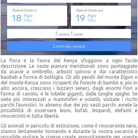
La flora e la fauna del Kenya sfuggono a ogni facile
descrizione. Le vaste pianure meridionali sono punteggiate
da acacie a ombrello, arbusti spinosi e dai caratteristici
baobab a forma di bottiglia. Gli alti pendii del monte Elgon e
del monte Kenya sono ricoperti da foreste di bambù e, più in
alto ancora, crescono i bizzarri seneci, dagli enormi fiori a
forma di cavolo, e le lobelie giganti, dalle lunghe spighe. Se
siete più interessati a mammiferi e volatili, visitate i ricchi
parchi faunistici. In almeno due dei più vasti parchi avrete la
possibilità di osservare leoni, bufali, leopardi, elefanti e
rinoceronti in tutta libertà.
Gli animali in pericolo di estinzione, come il rinoceronte nero,
stanno lentamente tornando e durante la vostra vacanza è
possibile visitare le riserve create appositamente per queste