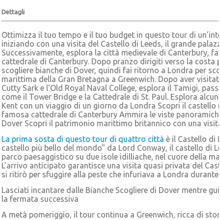
Dettagli
Ottimizza il tuo tempo e il tuo budget in questo tour di un'in
iniziando con una visita del Castello di Leeds, il grande palazz
Successivamente, esplora la città medievale di Canterbury, f
cattedrale di Canterbury. Dopo pranzo dirigiti verso la costa p
scogliere bianche di Dover, quindi fai ritorno a Londra per scop
marittima della Gran Bretagna a Greenwich. Dopo aver visitato
Cutty Sark e l'Old Royal Naval College, esplora il Tamigi, pass
come il Tower Bridge e la Cattedrale di St. Paul. Esplora alcune
Kent con un viaggio di un giorno da Londra Scopri il castello 
famosa cattedrale di Canterbury Ammira le viste panoramiche 
Dover Scopri il patrimonio marittimo britannico con una visi
La prima sosta di questo tour di quattro città
è il Castello di
castello più bello del mondo" da Lord Conway, il castello di Le
parco paesaggistico su due isole idilliache, nel cuore della 
L'arrivo anticipato garantisce una visita quasi privata del Cast
si ritirò per sfuggire alla peste che infuriava a Londra durante 
Lasciati incantare dalle Bianche Scogliere di Dover mentre gui
la fermata successiva
A metà pomeriggio, il tour continua a Greenwich, ricca di stor