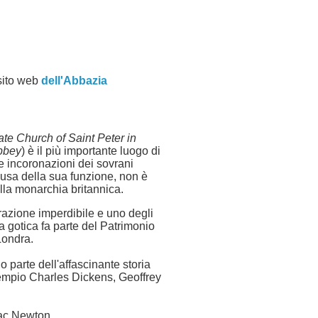
 sito web
dell'Abbazia
ate Church of Saint Peter in
bbey
) è il più importante luogo di
e incoronazioni dei sovrani
causa della sua funzione, non è
lla monarchia britannica.
trazione imperdibile e uno degli
sa gotica fa parte del Patrimonio
Londra.
nno parte dell'affascinante storia
esempio Charles Dickens, Geoffrey
aac Newton.