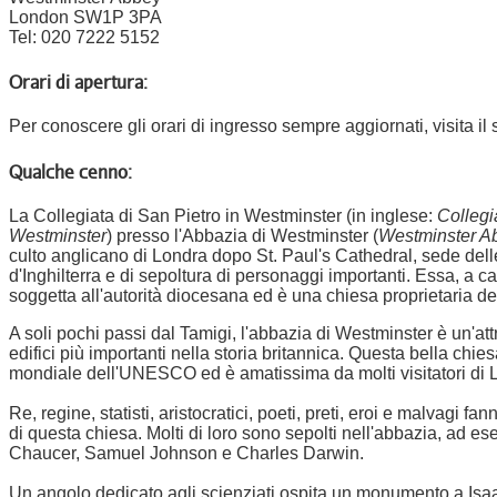
London SW1P 3PA
Tel: 020 7222 5152
Orari di apertura:
Per conoscere gli orari di ingresso sempre aggiornati, visita il
Qualche cenno:
La Collegiata di San Pietro in Westminster (in inglese:
Collegi
Westminster
) presso l'Abbazia di Westminster (
Westminster A
culto anglicano di Londra dopo St. Paul's Cathedral, sede dell
d'Inghilterra e di sepoltura di personaggi importanti. Essa, a 
soggetta all'autorità diocesana ed è una chiesa proprietaria de
A soli pochi passi dal Tamigi, l'abbazia di Westminster è un'at
edifici più importanti nella storia britannica. Questa bella chie
mondiale dell'UNESCO ed è amatissima da molti visitatori di 
Re, regine, statisti, aristocratici, poeti, preti, eroi e malvagi fa
di questa chiesa. Molti di loro sono sepolti nell'abbazia, ad 
Chaucer, Samuel Johnson e Charles Darwin.
Un angolo dedicato agli scienziati ospita un monumento a Is