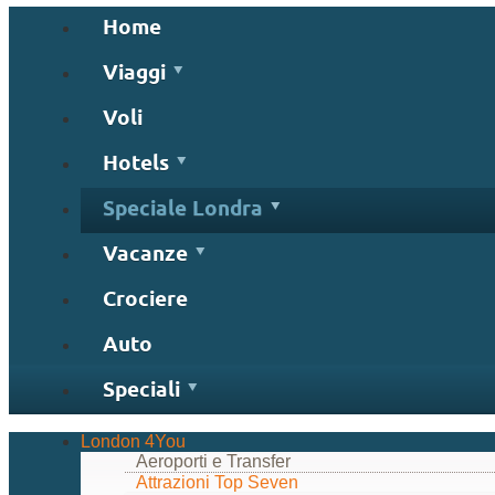
Home
Viaggi
Voli
Hotels
Speciale Londra
Vacanze
Crociere
Auto
Speciali
London 4You
Aeroporti e Transfer
Attrazioni Top Seven