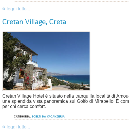
leggi tutto...
Cretan Village, Creta
Cretan Village Hotel è situato nella tranquilla località di Amo
una splendida vista panoramica sul Golfo di Mirabello. È compo
per chi cerca comfort.
CATEGORIA:
SCELTI DA VACANZERIA
leggi tutto...