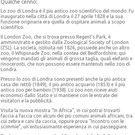
Qualche cenno:
Lo zoo di Londra è il più antico zoo scientifico del mondo. Fu
inaugurato nella città di Londra il 27 aprile 1828 e la sua
funzione originaria era quella di ospitare animali a scopo
scientifico.
Il London Zoo, che si trova presso Regent's Park, è
amministrato e gestito dalla Zoological Society of London
(ZSL). La società, istituita nel 1826, possiede anche un altro
zoo, il Whipsnade Zoo, nella contea del Bedfordshire; qui
vengono mandati gli animali di grossa taglia, quali elefanti e
rinoceronti, che non possono essere mantenuti nello zoo di
Londra.
Presso lo zoo di Londra sono presenti anche la più antica
casa dei rettili (1849), il più antico acquario (1853) e il più
antico zoo per bambini (1938). Lo zoo non riceve aiuti
economici dallo Stato e si mantiene con le entrate dei
visitatori e la pubblicità.
Visita la nuova mostra “In Africa”, in cui potrai trovarti
faccia a faccia con alcuni dei più comuni animali africani, tra
cui zebra e cani da caccia, oppure prova “Incontro con le
scimmie”, un’entusiasmante esperienza in cui passeggiare.