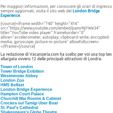
Per maggiori informazioni, per conoscere gli orari di ingresso
sempre aggiornati, visita il sito web del
London Bridge
Experience
.
{source}<iframe width="740" height="416"
src="https://www.youtube.com/embed/pamrNjYWe34"
title="YouTube video player" frameborder="0"
allow="accelerometer; autoplay; clipboard-write; encrypted-
media; gyroscope; picture-in-picture" allowfullscreen>
</iframe>{/source}
La redazione di Vacanzeria.com ha scelto per voi una top ten
allargata ovvero 12 delle principali attrazioni di Londra:
Tower of London
Tower Bridge Exibition
Westminster Abbey
London Zoo
HMS Belfast
London Bridge Experience
Hampton Court Palace
Churchill War Rooms & Cabinet
Crociera sul Tamigi Uber Boat
St. Paul's Cathedral
Shakespeare's Globe Theatre