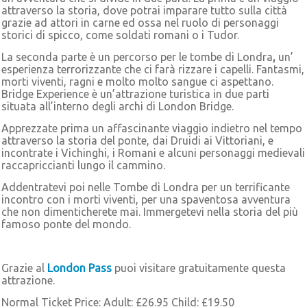
attraverso la storia, dove potrai imparare tutto sulla città
grazie ad attori in carne ed ossa nel ruolo di personaggi
storici di spicco, come soldati romani o i Tudor.
La seconda parte è un percorso per le tombe di Londra
,
un’
esperienza terrorizzante che ci farà rizzare i capelli. Fantasmi,
morti viventi, ragni e molto molto sangue ci aspettano.
Bridge Experience è un’attrazione turistica in due parti
situata all’interno degli archi di London Bridge.
Apprezzate prima un affascinante viaggio indietro nel tempo
attraverso la storia del ponte, dai Druidi ai Vittoriani, e
incontrate i Vichinghi, i Romani e alcuni personaggi medievali
raccapriccianti lungo il cammino.
Addentratevi poi nelle Tombe di Londra per un terrificante
incontro con i morti viventi, per una spaventosa avventura
che non dimenticherete mai. Immergetevi nella storia del più
famoso ponte del mondo.
Grazie al
London Pass
puoi visitare gratuitamente questa
attrazione.
Normal Ticket Price: Adult: £26.95 Child: £19.50