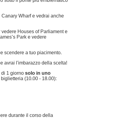
 sotto il ponte più emblematico
i di Canary Wharf e vedrai anche
er vedere Houses of Parliament e
James’s Park e vedere
e e scendere a tuo piacimento.
e avrai l'imbarazzo della scelta!
a di 1 giorno
solo in uno
 biglietteria (10.00 - 18.00):
dere durante il corso della