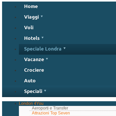
Home
Viaggi
Voli
Hotels
Speciale Londra
Vacanze
Crociere
Auto
Speciali
London 4You
Aeroporti e Transfer
Attrazioni Top Seven