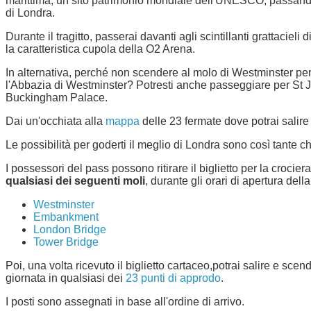
marittima, un sito patrimonio mondiale dell'UNESCO, passando
di Londra.
Durante il tragitto, passerai davanti agli scintillanti grattaciel
la caratteristica cupola della O2 Arena.
In alternativa, perché non scendere al molo di Westminster p
l'Abbazia di Westminster? Potresti anche passeggiare per St 
Buckingham Palace.
Dai un'occhiata alla
mappa
delle 23 fermate dove potrai salir
Le possibilità per goderti il meglio di Londra sono così tante ch
I possessori del pass possono ritirare il biglietto per la crocier
qualsiasi dei seguenti moli
, durante gli orari di apertura della
Westminster
Embankment
London Bridge
Tower Bridge
Poi, una volta ricevuto il biglietto cartaceo,potrai salire e scen
giornata in qualsiasi dei
23 punti di approdo
.
I posti sono assegnati in base all'ordine di arrivo.